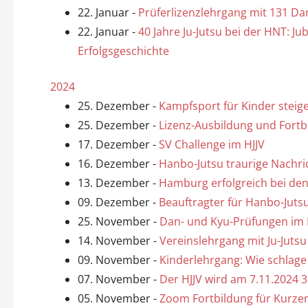
22. Januar
-
Prüferlizenzlehrgang mit 131 D
22. Januar
-
40 Jahre Ju-Jutsu bei der HNT: Ju
Erfolgsgeschichte
2024
25. Dezember
-
Kampfsport für Kinder steige
25. Dezember
-
Lizenz-Ausbildung und Fortbi
17. Dezember
-
SV Challenge im HJJV
16. Dezember
-
Hanbo-Jutsu traurige Nachri
13. Dezember
-
Hamburg erfolgreich bei den
09. Dezember
-
Beauftragter für Hanbo-Juts
25. November
-
Dan- und Kyu-Prüfungen im 
14. November
-
Vereinslehrgang mit Ju-Juts
09. November
-
Kinderlehrgang: Wie schlage 
07. November
-
Der HJJV wird am 7.11.2024 35
05. November
-
Zoom Fortbildung für Kurze