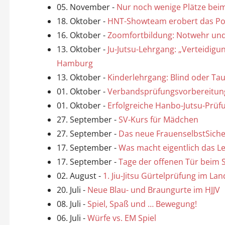
05. November
-
Nur noch wenige Plätze beim
18. Oktober
-
HNT-Showteam erobert das Pode
16. Oktober
-
Zoomfortbildung: Notwehr und 
13. Oktober
-
Ju-Jutsu-Lehrgang: „Verteidig
Hamburg
13. Oktober
-
Kinderlehrgang: Blind oder Ta
01. Oktober
-
Verbandsprüfungsvorbereitun
01. Oktober
-
Erfolgreiche Hanbo-Jutsu-Prüfu
27. September
-
SV-Kurs für Mädchen
27. September
-
Das neue FrauenselbstSiche
17. September
-
Was macht eigentlich das 
17. September
-
Tage der offenen Tür beim
02. August
-
1. Jiu-Jitsu Gürtelprüfung im L
20. Juli
-
Neue Blau- und Braungurte im HJJV
08. Juli
-
Spiel, Spaß und … Bewegung!
06. Juli
-
Würfe vs. EM Spiel