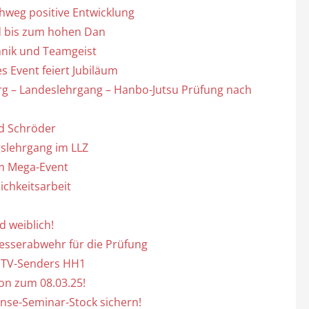
hweg positive Entwicklung
d bis zum hohen Dan
hnik und Teamgeist
s Event feiert Jubiläum
g – Landeslehrgang – Hanbo-Jutsu Prüfung nach
rd Schröder
gslehrgang im LLZ
m Mega-Event
ichkeitsarbeit
 weiblich!
esserabwehr für die Prüfung
s TV-Senders HH1
ion zum 08.03.25!
nse-Seminar-Stock sichern!