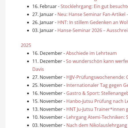
16. Februar
-
Stocklehrgang: Ein gut besuchte
27. Januar
-
Neu: Hanse Seminar Fan-Artikel 
26. Januar
-
HNT: In stillem Gedenken an Wo
03. Januar
-
Hanse-Seminar 2026 – Ausschrei
2025
16. Dezember
-
Abschiede im Lehrteam
11. Dezember
-
So wunderschön kann werfen 
Davis
27. November
-
HJJV-Prüfungswochenende: G
25. November
-
Internationaler Tag gegen G
16. November
-
Gastro & Sport: Stellenange
15. November
-
Hanbo-Jutsu Prüfung nach 
13. November
-
HNT Ju-Jutsu Trainer*innen 
10. November
-
Lehrgang Atemi-Techniken: 
03. November
-
Nach dem Nikolauslehrgan