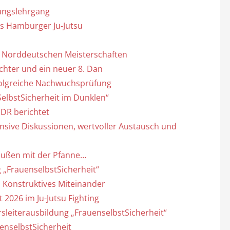
ungslehrgang
es Hamburger Ju-Jutsu
n Norddeutschen Meisterschaften
chter und ein neuer 8. Dan
rfolgreiche Nachwuchsprüfung
elbstSicherheit im Dunklen“
NDR berichtet
ensive Diskussionen, wertvoller Austausch und
 außen mit der Pfanne…
g „FrauenselbstSicherheit“
 Konstruktives Miteinander
2026 im Ju-Jutsu Fighting
rsleiterausbildung „FrauenselbstSicherheit“
enselbstSicherheit