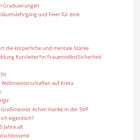
an Graduierungen
biläumslehrgang und Feier für eine
rt die körperliche und mentale Stärke
ldung Kursleiter*in FrauenselbstSicherheit
cht
 Weltmeisterschaften auf Kreta
u
HJJV
u Großmeister Achim Hanke in der SVP
ich eigentlich?
 Jahre alt
ntschlossene