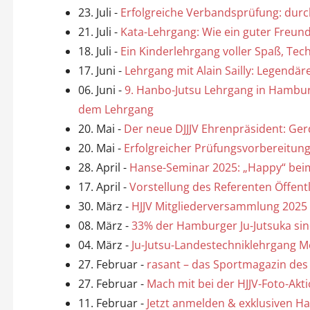
23. Juli
-
Erfolgreiche Verbandsprüfung: durc
21. Juli
-
Kata-Lehrgang: Wie ein guter Freun
18. Juli
-
Ein Kinderlehrgang voller Spaß, Tec
17. Juni
-
Lehrgang mit Alain Sailly: Legendäre
06. Juni
-
9. Hanbo-Jutsu Lehrgang in Hambur
dem Lehrgang
20. Mai
-
Der neue DJJJV Ehrenpräsident: Ge
20. Mai
-
Erfolgreicher Prüfungsvorbereitun
28. April
-
Hanse-Seminar 2025: „Happy“ bei
17. April
-
Vorstellung des Referenten Öffentl
30. März
-
HJJV Mitgliederversammlung 2025
08. März
-
33% der Hamburger Ju-Jutsuka sind
04. März
-
Ju-Jutsu-Landestechniklehrgang M
27. Februar
-
rasant – das Sportmagazin de
27. Februar
-
Mach mit bei der HJJV-Foto-Akt
11. Februar
-
Jetzt anmelden & exklusiven Ha