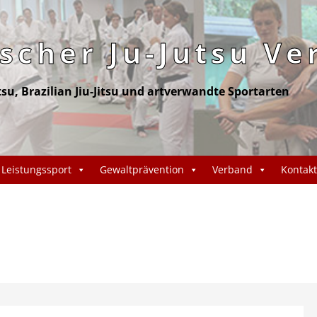
cher Ju-Jutsu Ve
itsu, Brazilian Jiu-Jitsu und artverwandte Sportarten
Leistungssport
Gewaltprävention
Verband
Kontakt