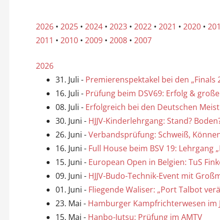
n
2026
•
2025
•
2024
•
2023
•
2022
•
2021
•
2020
•
20
2011
•
2010
•
2009
•
2008
•
2007
2026
31. Juli
-
Premierenspektakel bei den „Finals 2
16. Juli
-
Prüfung beim DSV69: Erfolg & große
08. Juli
-
Erfolgreich bei den Deutschen Meis
30. Juni
-
HJJV-Kinderlehrgang: Stand? Boden?
26. Juni
-
Verbandsprüfung: Schweiß, Können
16. Juni
-
Full House beim BSV 19: Lehrgang „
15. Juni
-
European Open in Belgien: TuS Fin
09. Juni
-
HJJV-Budo-Technik-Event mit Großme
01. Juni
-
Fliegende Waliser: „Port Talbot ver
23. Mai
-
Hamburger Kampfrichterwesen im Ju
15. Mai
-
Hanbo-Jutsu: Prüfung im AMTV