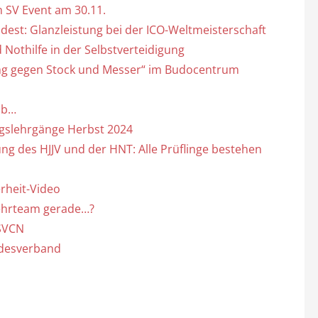
 SV Event am 30.11.
st: Glanzleistung bei der ICO-Weltmeisterschaft
Nothilfe in der Selbstverteidigung
ung gegen Stock und Messer“ im Budocentrum
ub…
gslehrgänge Herbst 2024
ng des HJJV und der HNT: Alle Prüflinge bestehen
rheit-Video
Lehrteam gerade…?
 SVCN
andesverband