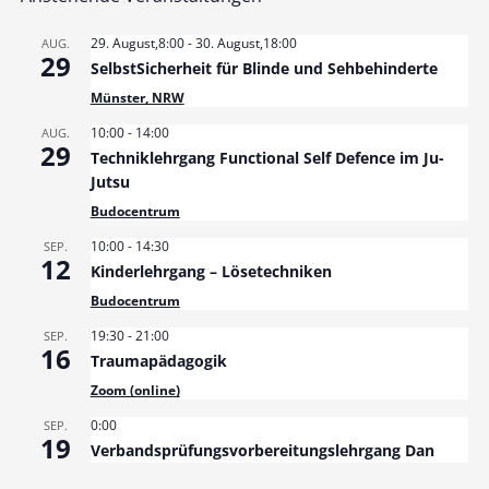
29. August,8:00
-
30. August,18:00
AUG.
29
SelbstSicherheit für Blinde und Sehbehinderte
Münster, NRW
10:00
-
14:00
AUG.
29
Techniklehrgang Functional Self Defence im Ju-
Jutsu
Budocentrum
10:00
-
14:30
SEP.
12
Kinderlehrgang – Lösetechniken
Budocentrum
19:30
-
21:00
SEP.
16
Traumapädagogik
Zoom (online)
0:00
SEP.
19
Verbandsprüfungsvorbereitungslehrgang Dan