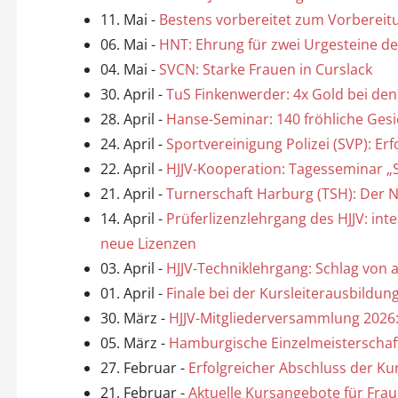
11. Mai
-
Bestens vorbereitet zum Vorbereit
06. Mai
-
HNT: Ehrung für zwei Urgesteine d
04. Mai
-
SVCN: Starke Frauen in Curslack
30. April
-
TuS Finkenwerder: 4x Gold bei de
28. April
-
Hanse-Seminar: 140 fröhliche Gesi
24. April
-
Sportvereinigung Polizei (SVP): E
22. April
-
HJJV-Kooperation: Tagesseminar „S
21. April
-
Turnerschaft Harburg (TSH): Der 
14. April
-
Prüferlizenzlehrgang des HJJV: int
neue Lizenzen
03. April
-
HJJV-Techniklehrgang: Schlag von
01. April
-
Finale bei der Kursleiterausbildun
30. März
-
HJJV-Mitgliederversammlung 2026:
05. März
-
Hamburgische Einzelmeisterschaft 
27. Februar
-
Erfolgreicher Abschluss der Ku
21. Februar
-
Aktuelle Kursangebote für Frau