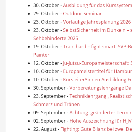
30. Oktober
-
Ausbildung für das Kurssystem “
29. Oktober
-
Outdoor Seminar
23. Oktober
-
Vorläufige Jahresplanung 2026 
23. Oktober
-
SelbstSicherheit im Dunkeln – 
Sehbehinderte 2025
19. Oktober
-
Train hard – fight smart: SVP-
Painter
12. Oktober
-
Ju-Jutsu-Europameisterschaft:
10. Oktober
-
Europameistertitel für Hambur
10. Oktober
-
Kursleiter*innen Ausbildung Fra
30. September
-
Vorbereitungslehrgänge Dan
23. September
-
Techniklehrgang „Realistisc
Schmerz und Tränen
09. September
-
Achtung: geänderter Termin
02. September
-
Hohe Auszeichnung für HJJV
22. August
-
Fighting: Gute Bilanz bei zwei 