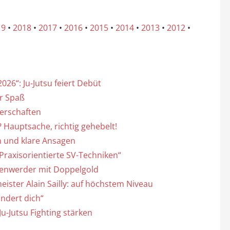
19
•
2018
•
2017
•
2016
•
2015
•
2014
•
2013
•
2012
•
026“: Ju-Jutsu feiert Debüt
r Spaß
terschaften
 Hauptsache, richtig gehebelt!
 und klare Ansagen
Praxisorientierte SV-Techniken“
kenwerder mit Doppelgold
ister Alain Sailly: auf höchstem Niveau
ändert dich“
-Jutsu Fighting stärken