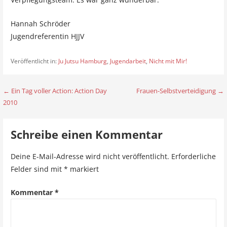
Hannah Schröder
Jugendreferentin HJJV
Veröffentlicht in:
Ju Jutsu Hamburg
,
Jugendarbeit
,
Nicht mit Mir!
← Ein Tag voller Action: Action Day
Frauen-Selbstverteidigung →
B
2010
e
i
Schreibe einen Kommentar
t
Deine E-Mail-Adresse wird nicht veröffentlicht.
Erforderliche
r
Felder sind mit
*
markiert
a
Kommentar
*
g
s