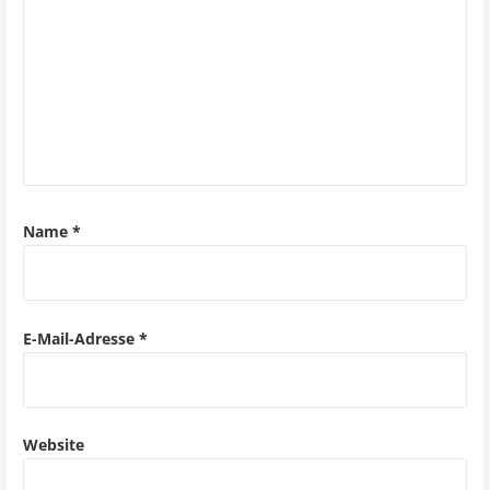
n
a
v
i
g
a
Name
*
t
i
o
E-Mail-Adresse
*
n
Website