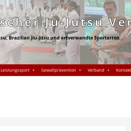
cher Ju-Jutsu Ve
itsu, Brazilian Jiu-Jitsu und artverwandte Sportarten
Leistungssport
Gewaltprävention
Verband
Kontakt