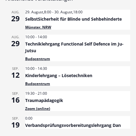
29. August,8:00
-
30. August,18:00
AUG.
29
SelbstSicherheit für Blinde und Sehbehinderte
Münster, NRW
10:00
-
14:00
AUG.
29
Techniklehrgang Functional Self Defence im Ju-
Jutsu
Budocentrum
10:00
-
14:30
SEP.
12
Kinderlehrgang – Lösetechniken
Budocentrum
19:30
-
21:00
SEP.
16
Traumapädagogik
Zoom (online)
0:00
SEP.
19
Verbandsprüfungsvorbereitungslehrgang Dan