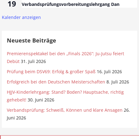
d
19
Verbandsprüfungsvorbereitungslehrgang Dan
i
A
o
Kalender anzeigen
n
n
s
Neueste Beiträge
i
Premierenspektakel bei den „Finals 2026“: Ju-Jutsu feiert
Debüt
31. Juli 2026
c
Prüfung beim DSV69: Erfolg & großer Spaß
16. Juli 2026
h
Erfolgreich bei den Deutschen Meisterschaften
8. Juli 2026
t
HJJV-Kinderlehrgang: Stand? Boden? Hauptsache, richtig
e
gehebelt!
30. Juni 2026
Verbandsprüfung: Schweiß, Können und klare Ansagen
26.
n
Juni 2026
,