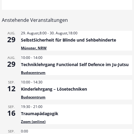
n
s
g
i
Anstehende Veranstaltungen
c
e
h
29. August,8:00
-
30. August,18:00
AUG.
29
n
SelbstSicherheit für Blinde und Sehbehinderte
t
Münster, NRW
S
e
10:00
-
14:00
AUG.
n
29
u
Techniklehrgang Functional Self Defence im Ju-Jutsu
-
Budocentrum
c
N
10:00
-
14:30
SEP.
12
h
a
Kinderlehrgang – Lösetechniken
v
Budocentrum
e
i
19:30
-
21:00
SEP.
u
16
g
Traumapädagogik
Zoom (online)
n
a
t
0:00
SEP.