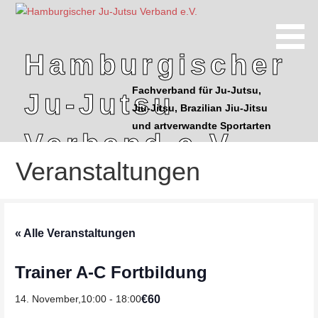
Z
u
m
Hamburgischer
I
n
Fachverband für Ju-Jutsu,
Ju-Jutsu
h
Jiu-Jitsu, Brazilian Jiu-Jitsu
a
und artverwandte Sportarten
l
Verband e.V.
t
Veranstaltungen
s
p
r
i
« Alle Veranstaltungen
n
g
Trainer A-C Fortbildung
e
n
€60
14. November,10:00
-
18:00