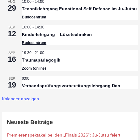
10:00
-
14:00
AUG.
29
Techniklehrgang Functional Self Defence im Ju-Jutsu
Budocentrum
10:00
-
14:30
SEP.
12
Kinderlehrgang – Lösetechniken
Budocentrum
19:30
-
21:00
SEP.
16
Traumapädagogik
Zoom (online)
0:00
SEP.
19
Verbandsprüfungsvorbereitungslehrgang Dan
Kalender anzeigen
Neueste Beiträge
Premierenspektakel bei den „Finals 2026“: Ju-Jutsu feiert