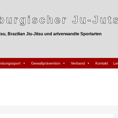
urgischer Ju-Juts
tsu, Brazilian Jiu-Jitsu und artverwandte Sportarten
istungssport
Gewaltprävention
Verband
Kontakt
Le