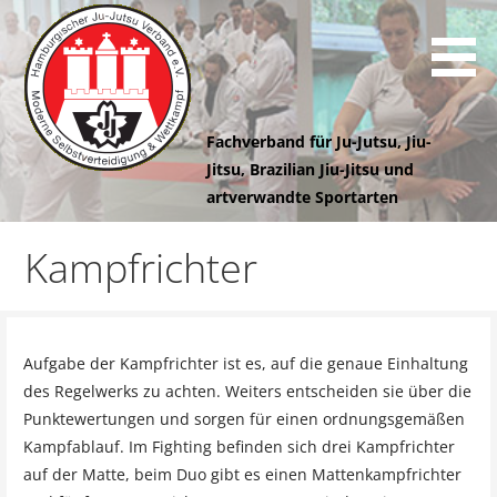
Z
u
m
I
n
Fachverband für Ju-Jutsu, Jiu-
h
Jitsu, Brazilian Jiu-Jitsu und
a
artverwandte Sportarten
l
Hamburgischer
t
Kampfrichter
s
Ju-Jutsu
p
r
i
Verband e.V.
Aufgabe der Kampfrichter ist es, auf die genaue Einhaltung
n
des Regelwerks zu achten. Weiters entscheiden sie über die
g
Punktewertungen und sorgen für einen ordnungsgemäßen
e
Kampfablauf. Im Fighting befinden sich drei Kampfrichter
n
auf der Matte, beim Duo gibt es einen Mattenkampfrichter