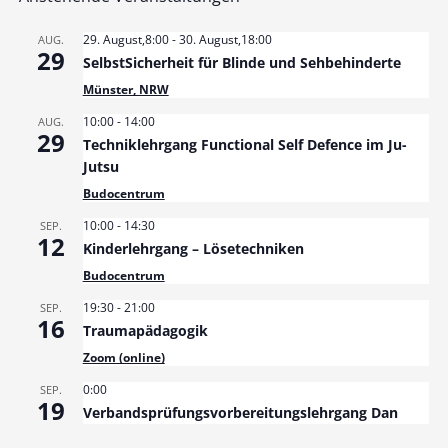
29. August,8:00
-
30. August,18:00
AUG.
29
SelbstSicherheit für Blinde und Sehbehinderte
Münster, NRW
10:00
-
14:00
AUG.
29
Techniklehrgang Functional Self Defence im Ju-
Jutsu
Budocentrum
10:00
-
14:30
SEP.
12
Kinderlehrgang – Lösetechniken
Budocentrum
19:30
-
21:00
SEP.
16
Traumapädagogik
Zoom (online)
0:00
SEP.
19
Verbandsprüfungsvorbereitungslehrgang Dan