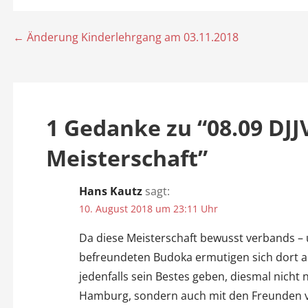
← Änderung Kinderlehrgang am 03.11.2018
B
e
i
1 Gedanke zu
“08.09 DJ
t
Meisterschaft”
r
a
Hans Kautz
sagt:
10. August 2018 um 23:11 Uhr
g
Da diese Meisterschaft bewusst verbands – un
s
befreundeten Budoka ermutigen sich dort
jedenfalls sein Bestes geben, diesmal nich
n
Hamburg, sondern auch mit den Freunden v