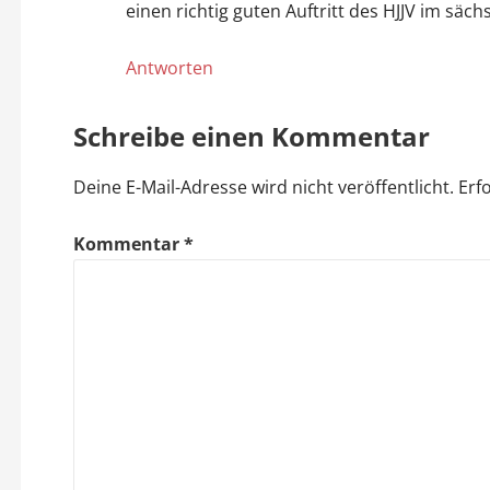
a
einen richtig guten Auftritt des HJJV im säc
v
Antworten
i
Schreibe einen Kommentar
g
Deine E-Mail-Adresse wird nicht veröffentlicht.
Erf
a
t
Kommentar
*
i
o
n