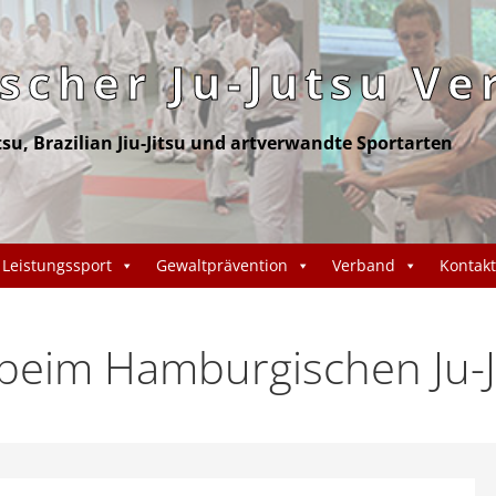
cher Ju-Jutsu Ve
itsu, Brazilian Jiu-Jitsu und artverwandte Sportarten
Leistungssport
Gewaltprävention
Verband
Kontakt
eim Hamburgischen Ju-J