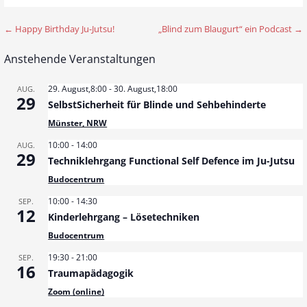
← Happy Birthday Ju-Jutsu!
„Blind zum Blaugurt“ ein Podcast →
B
e
Anstehende Veranstaltungen
i
29. August,8:00
-
30. August,18:00
AUG.
29
t
SelbstSicherheit für Blinde und Sehbehinderte
Münster, NRW
r
10:00
-
14:00
AUG.
a
29
Techniklehrgang Functional Self Defence im Ju-Jutsu
g
Budocentrum
10:00
-
14:30
SEP.
s
12
Kinderlehrgang – Lösetechniken
n
Budocentrum
a
19:30
-
21:00
SEP.
16
Traumapädagogik
v
Zoom (online)