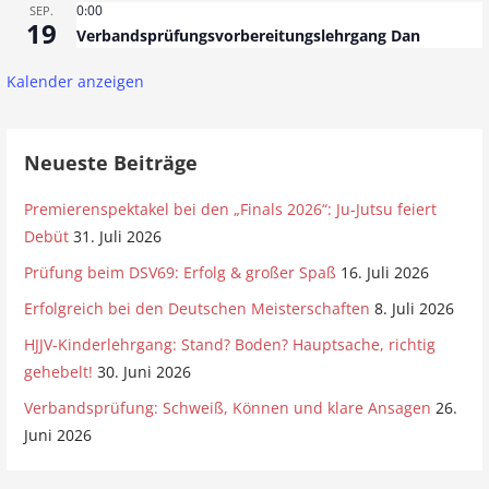
i
0:00
SEP.
19
g
Verbandsprüfungsvorbereitungslehrgang Dan
a
Kalender anzeigen
t
i
Neueste Beiträge
o
Premierenspektakel bei den „Finals 2026“: Ju-Jutsu feiert
n
Debüt
31. Juli 2026
Prüfung beim DSV69: Erfolg & großer Spaß
16. Juli 2026
Erfolgreich bei den Deutschen Meisterschaften
8. Juli 2026
HJJV-Kinderlehrgang: Stand? Boden? Hauptsache, richtig
gehebelt!
30. Juni 2026
Verbandsprüfung: Schweiß, Können und klare Ansagen
26.
Juni 2026