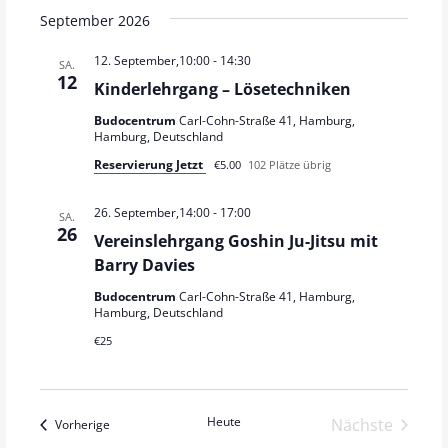
e
September 2026
n
.
12. September,10:00
-
14:30
SA.
12
Kinderlehrgang – Lösetechniken
Budocentrum
Carl-Cohn-Straße 41, Hamburg,
Hamburg, Deutschland
Reservierung Jetzt
€5.00
102 Plätze übrig
26. September,14:00
-
17:00
SA.
26
Vereinslehrgang Goshin Ju-Jitsu mit
Barry Davies
Budocentrum
Carl-Cohn-Straße 41, Hamburg,
Hamburg, Deutschland
€25
Heute
Verans
Nächste
Veranstaltungen
Vorherige