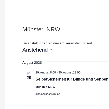
n
Münster, NRW
Veranstaltungen an diesem veranstaltungsort
Anstehend
D
August 2026
a
t
29. August,8:00
-
30. August,18:00
SA.
u
29
SelbstSicherheit für Blinde und Sehbeh
m
Münster, NRW
w
siehe Ausschreibung
ä
h