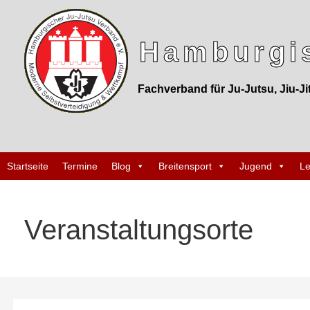
Z
u
Hamburgis
m
I
n
Fachverband für Ju-Jutsu, Jiu-Ji
h
a
l
t
Startseite
Termine
Blog
Breitensport
Jugend
Le
s
p
Veranstaltungsorte
r
i
n
g
e