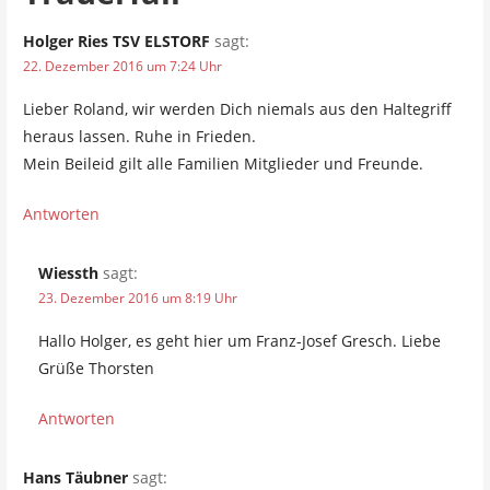
r
Holger Ries TSV ELSTORF
sagt:
a
22. Dezember 2016 um 7:24 Uhr
g
Lieber Roland, wir werden Dich niemals aus den Haltegriff
s
heraus lassen. Ruhe in Frieden.
Mein Beileid gilt alle Familien Mitglieder und Freunde.
n
a
Antworten
v
Wiessth
sagt:
i
23. Dezember 2016 um 8:19 Uhr
g
Hallo Holger, es geht hier um Franz-Josef Gresch. Liebe
a
Grüße Thorsten
t
Antworten
i
Hans Täubner
sagt:
o