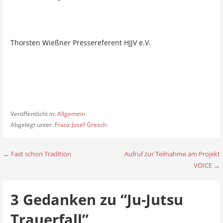
Thorsten Wießner Pressereferent HJJV e.V.
Veröffentlicht in:
Allgemein
Abgelegt unter:
Franz Josef Gresch
← Fast schon Tradition
Aufruf zur Teilnahme am Projekt
B
VOICE →
e
i
3 Gedanken zu
“Ju-Jutsu
t
Trauerfall”