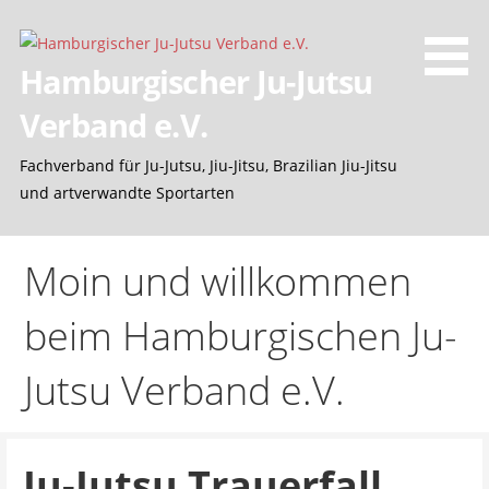
Z
u
m
Hamburgischer Ju-Jutsu
I
Verband e.V.
n
h
Fachverband für Ju-Jutsu, Jiu-Jitsu, Brazilian Jiu-Jitsu
a
und artverwandte Sportarten
l
t
s
Moin und willkommen
p
r
beim Hamburgischen Ju-
i
n
Jutsu Verband e.V.
g
e
n
Ju-Jutsu Trauerfall