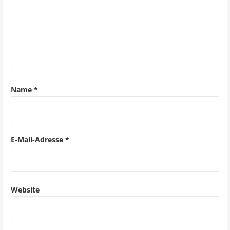
n
a
v
i
g
Name
*
a
t
i
E-Mail-Adresse
*
o
n
Website