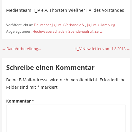
Medienteam HJJV e.V. Thorsten Wießner i.A. des Vorstandes
Veröffentlicht in:
Deutscher Ju Jutsu Verband e.V.
,
Ju Jutsu Hamburg
Abgelegt unter:
Hochwasserschaden
,
Spendenaufruf
,
Zeitz
← Dan-Vorbereitung…
HJJV Newsletter vom 1.8.2013 →
B
e
Schreibe einen Kommentar
i
Deine E-Mail-Adresse wird nicht veröffentlicht.
Erforderliche
t
Felder sind mit
*
markiert
r
Kommentar
*
a
g
s