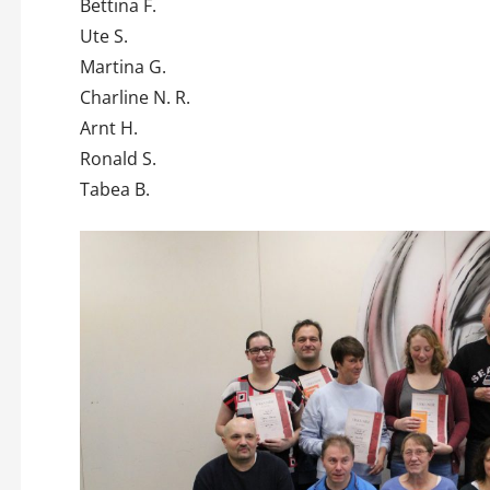
Bettina F.
Ute S.
Martina G.
Charline N. R.
Arnt H.
Ronald S.
Tabea B.