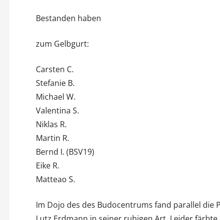
Bestanden haben
zum Gelbgurt:
Carsten C.
Stefanie B.
Michael W.
Valentina S.
Niklas R.
Martin R.
Bernd I. (BSV19)
Eike R.
Matteao S.
Im Dojo des des Budocentrums fand parallel die P
Lutz Erdmann in seiner ruhigen Art. Leider färbte d