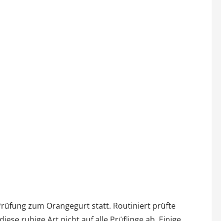
rüfung zum Orangegurt statt. Routiniert prüfte
iese ruhige Art nicht auf alle Prüflinge ab. Einige