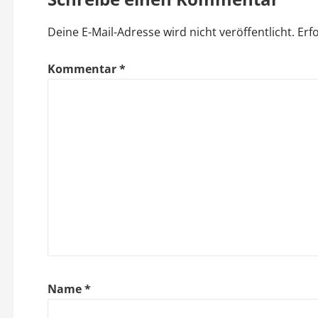
t
Deine E-Mail-Adresse wird nicht veröffentlicht.
Erf
r
a
Kommentar
*
g
s
n
a
v
i
g
Name
*