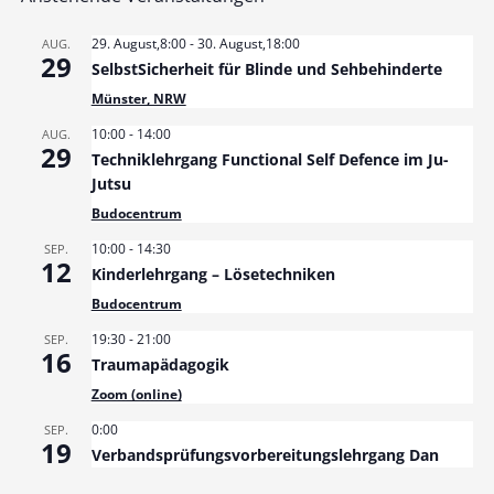
29. August,8:00
-
30. August,18:00
AUG.
29
SelbstSicherheit für Blinde und Sehbehinderte
Münster, NRW
10:00
-
14:00
AUG.
29
Techniklehrgang Functional Self Defence im Ju-
Jutsu
Budocentrum
10:00
-
14:30
SEP.
12
Kinderlehrgang – Lösetechniken
Budocentrum
19:30
-
21:00
SEP.
16
Traumapädagogik
Zoom (online)
0:00
SEP.
19
Verbandsprüfungsvorbereitungslehrgang Dan