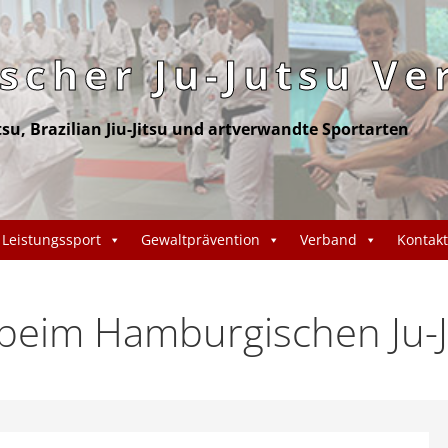
cher Ju-Jutsu Ve
itsu, Brazilian Jiu-Jitsu und artverwandte Sportarten
Leistungssport
Gewaltprävention
Verband
Kontakt
eim Hamburgischen Ju-J