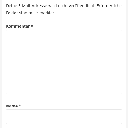
t
Deine E-Mail-Adresse wird nicht veröffentlicht.
Erforderliche
r
Felder sind mit
*
markiert
a
Kommentar
*
g
s
n
a
v
i
g
a
Name
*
t
i