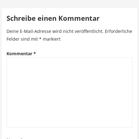
i
Schreibe einen Kommentar
t
r
Deine E-Mail-Adresse wird nicht veröffentlicht.
Erforderliche
Felder sind mit
*
markiert
a
g
Kommentar
*
s
n
a
v
i
g
a