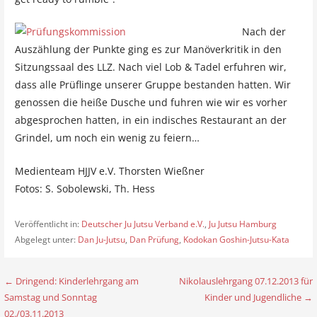
Nach der
Auszählung der Punkte ging es zur Manöverkritik in den
Sitzungssaal des LLZ. Nach viel Lob & Tadel erfuhren wir,
dass alle Prüflinge unserer Gruppe bestanden hatten. Wir
genossen die heiße Dusche und fuhren wie wir es vorher
abgesprochen hatten, in ein indisches Restaurant an der
Grindel, um noch ein wenig zu feiern…
Medienteam HJJV e.V. Thorsten Wießner
Fotos: S. Sobolewski, Th. Hess
Veröffentlicht in:
Deutscher Ju Jutsu Verband e.V.
,
Ju Jutsu Hamburg
Abgelegt unter:
Dan Ju-Jutsu
,
Dan Prüfung
,
Kodokan Goshin-Jutsu-Kata
← Dringend: Kinderlehrgang am
Nikolauslehrgang 07.12.2013 für
B
Samstag und Sonntag
Kinder und Jugendliche →
e
02./03.11.2013