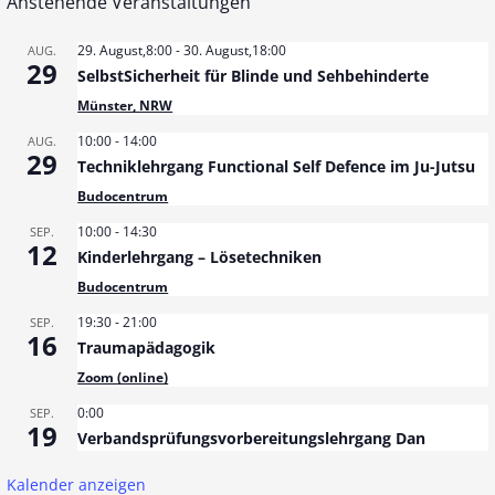
Anstehende Veranstaltungen
29. August,8:00
-
30. August,18:00
AUG.
29
SelbstSicherheit für Blinde und Sehbehinderte
Münster, NRW
10:00
-
14:00
AUG.
29
Techniklehrgang Functional Self Defence im Ju-Jutsu
Budocentrum
10:00
-
14:30
SEP.
12
Kinderlehrgang – Lösetechniken
Budocentrum
19:30
-
21:00
SEP.
16
Traumapädagogik
Zoom (online)
0:00
SEP.
19
Verbandsprüfungsvorbereitungslehrgang Dan
Kalender anzeigen