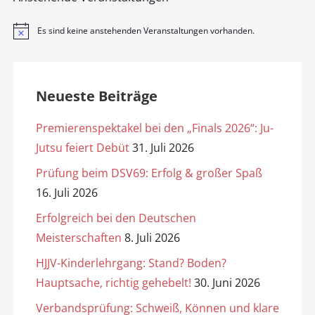
Es sind keine anstehenden Veranstaltungen vorhanden.
H
i
n
w
e
i
Neueste Beiträge
s
Premierenspektakel bei den „Finals 2026“: Ju-
Jutsu feiert Debüt
31. Juli 2026
Prüfung beim DSV69: Erfolg & großer Spaß
16. Juli 2026
Erfolgreich bei den Deutschen
Meisterschaften
8. Juli 2026
HJJV-Kinderlehrgang: Stand? Boden?
Hauptsache, richtig gehebelt!
30. Juni 2026
Verbandsprüfung: Schweiß, Können und klare