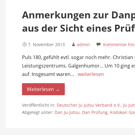
n
Anmerkungen zur Danp
aus der Sicht eines Prüf
7. November 2013
admin
Kommentar hint
Puls 180, gefühlt evtl. sogar noch mehr. Christia
Leistungszentrums. Galgenhumor… Um 10 ging es 
auf. Insgesamt waren…
weiterlesen
Weiterlesen →
Veröffentlicht in:
Deutscher Ju Jutsu Verband e.V.
,
Ju Ju
Abgelegt unter:
Dan Ju-Jutsu
,
Dan Prüfung
,
Kodokan Gos