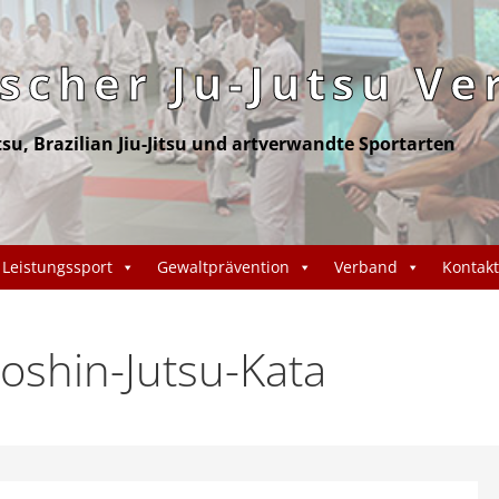
cher Ju-Jutsu Ve
itsu, Brazilian Jiu-Jitsu und artverwandte Sportarten
Leistungssport
Gewaltprävention
Verband
Kontakt
oshin-Jutsu-Kata