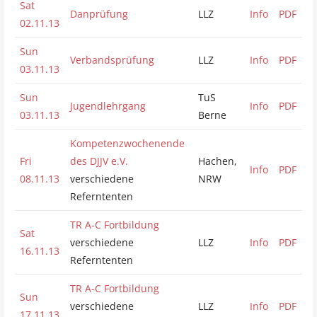
Sat
Danprüfung
LLZ
Info
PDF
02.11.13
Sun
Verbandsprüfung
LLZ
Info
PDF
03.11.13
Sun
TuS
Jugendlehrgang
Info
PDF
03.11.13
Berne
Kompetenzwochenende
Fri
des DJJV e.V.
Hachen,
Info
PDF
08.11.13
verschiedene
NRW
Referntenten
TR A-C Fortbildung
Sat
verschiedene
LLZ
Info
PDF
16.11.13
Referntenten
TR A-C Fortbildung
Sun
verschiedene
LLZ
Info
PDF
17.11.13