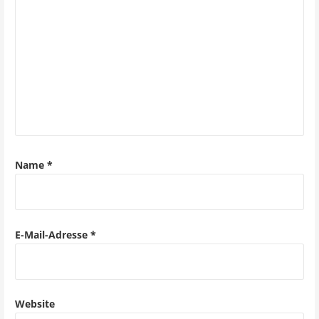
n
a
v
i
g
a
Name
*
t
i
o
E-Mail-Adresse
*
n
Website