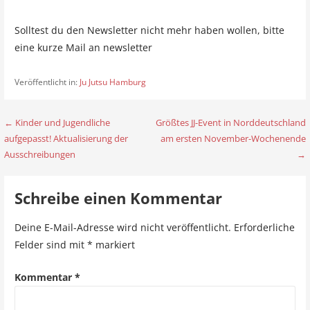
Solltest du den Newsletter nicht mehr haben wollen, bitte
eine kurze Mail an newsletter
Veröffentlicht in:
Ju Jutsu Hamburg
← Kinder und Jugendliche
Größtes JJ-Event in Norddeutschland
B
aufgepasst! Aktualisierung der
am ersten November-Wochenende
e
Ausschreibungen
→
i
Schreibe einen Kommentar
t
r
Deine E-Mail-Adresse wird nicht veröffentlicht.
Erforderliche
Felder sind mit
*
markiert
a
g
Kommentar
*
s