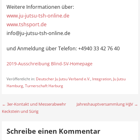
Weitere Informationen über:
www.ju-jutsu-tsh-online.de
www.tshsport.de
info@ju-jutsu-tsh-online.de
und Anmeldung über Telefon: +4940 33 42 76 40
2019-Ausschreibung Blind-SV-Homepage
Veröffentlicht in:
Deutscher Ju Jutsu Verband e.V.
,
Integration
,
Ju Jutsu
Hamburg
,
Turnerschaft Harburg
← 3er-Kontakt und Messerabwehr
Jahreshauptversammlung HJJV →
B
Keckstein und Sürig
e
i
Schreibe einen Kommentar