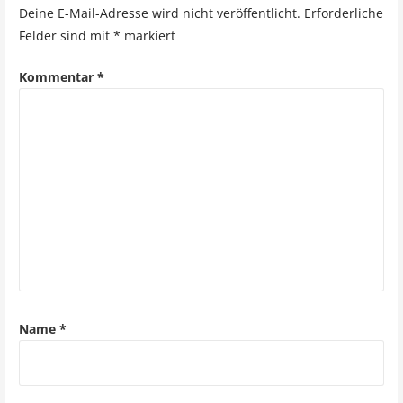
t
Deine E-Mail-Adresse wird nicht veröffentlicht.
Erforderliche
r
Felder sind mit
*
markiert
a
Kommentar
*
g
s
n
a
v
i
g
a
Name
*
t
i