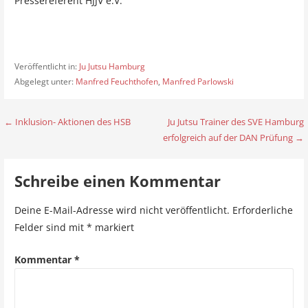
Pressereferent HJJV e.V.
Veröffentlicht in:
Ju Jutsu Hamburg
Abgelegt unter:
Manfred Feuchthofen
,
Manfred Parlowski
← Inklusion- Aktionen des HSB
Ju Jutsu Trainer des SVE Hamburg
B
erfolgreich auf der DAN Prüfung →
e
i
Schreibe einen Kommentar
t
Deine E-Mail-Adresse wird nicht veröffentlicht.
Erforderliche
r
Felder sind mit
*
markiert
a
Kommentar
*
g
s