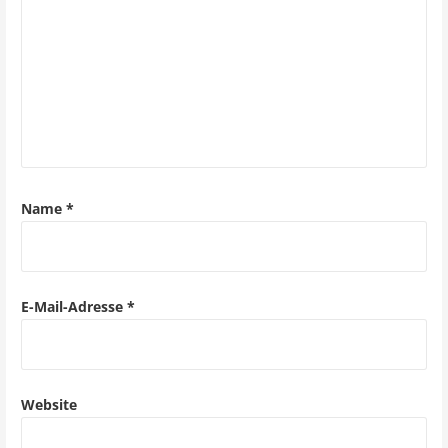
n
a
v
i
g
a
Name
*
t
i
o
E-Mail-Adresse
*
n
Website