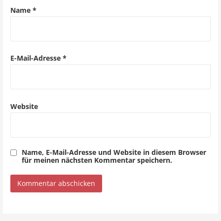
a
Name
*
t
i
o
E-Mail-Adresse
*
n
Website
Name, E-Mail-Adresse und Website in diesem Browser
für meinen nächsten Kommentar speichern.