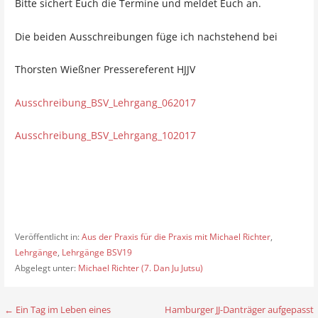
Bitte sichert Euch die Termine und meldet Euch an.
Die beiden Ausschreibungen füge ich nachstehend bei
Thorsten Wießner Pressereferent HJJV
Ausschreibung_BSV_Lehrgang_062017
Ausschreibung_BSV_Lehrgang_102017
Veröffentlicht in:
Aus der Praxis für die Praxis mit Michael Richter
,
Lehrgänge
,
Lehrgänge BSV19
Abgelegt unter:
Michael Richter (7. Dan Ju Jutsu)
← Ein Tag im Leben eines
Hamburger JJ-Danträger aufgepasst
B