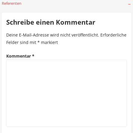
Referenten
→
e
i
Schreibe einen Kommentar
t
Deine E-Mail-Adresse wird nicht veröffentlicht.
Erforderliche
r
Felder sind mit
*
markiert
a
Kommentar
*
g
s
n
a
v
i
g