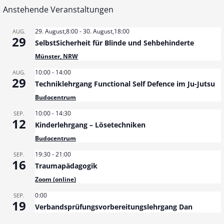
Anstehende Veranstaltungen
29. August,8:00
-
30. August,18:00
AUG.
29
SelbstSicherheit für Blinde und Sehbehinderte
Münster, NRW
10:00
-
14:00
AUG.
29
Techniklehrgang Functional Self Defence im Ju-Jutsu
Budocentrum
10:00
-
14:30
SEP.
12
Kinderlehrgang – Lösetechniken
Budocentrum
19:30
-
21:00
SEP.
16
Traumapädagogik
Zoom (online)
0:00
SEP.
19
Verbandsprüfungsvorbereitungslehrgang Dan