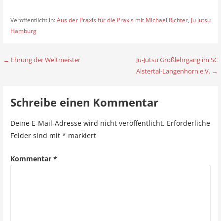
Veröffentlicht in:
Aus der Praxis für die Praxis mit Michael Richter
,
Ju Jutsu
Hamburg
← Ehrung der Weltmeister
Ju-Jutsu Großlehrgang im SC
B
Alstertal-Langenhorn e.V. →
e
i
Schreibe einen Kommentar
t
Deine E-Mail-Adresse wird nicht veröffentlicht.
Erforderliche
r
Felder sind mit
*
markiert
a
Kommentar
*
g
s
n