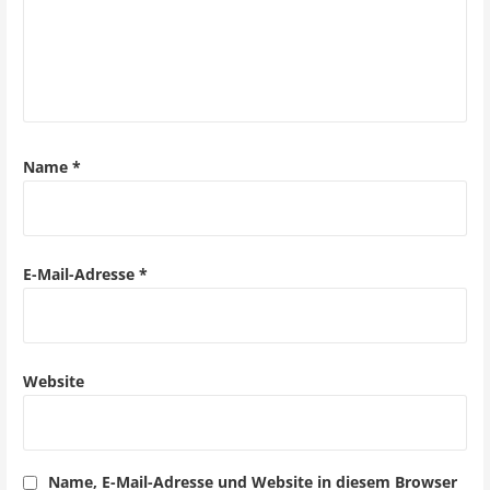
a
v
i
g
a
Name
*
t
i
o
E-Mail-Adresse
*
n
Website
Name, E-Mail-Adresse und Website in diesem Browser