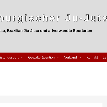
urgischer Ju-Juts
tsu, Brazilian Jiu-Jitsu und artverwandte Sportarten
istungssport
Gewaltprävention
Verband
Kontakt
Le