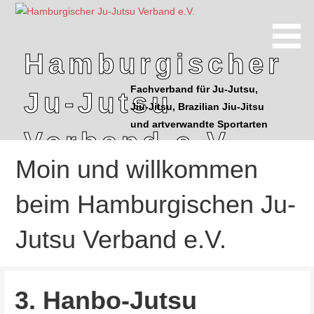
Z
u
m
Hamburgischer
I
n
Fachverband für Ju-Jutsu,
Ju-Jutsu
h
Jiu-Jitsu, Brazilian Jiu-Jitsu
a
und artverwandte Sportarten
l
Verband e.V.
t
Moin und willkommen
s
p
beim Hamburgischen Ju-
r
i
Jutsu Verband e.V.
n
g
e
n
3. Hanbo-Jutsu