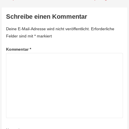
B
e
Schreibe einen Kommentar
i
Deine E-Mail-Adresse wird nicht veröffentlicht.
Erforderliche
t
Felder sind mit
*
markiert
r
Kommentar
*
a
g
s
n
a
v
i
g