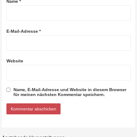
Name
*
a
t
i
E-Mail-Adresse
*
o
n
Website
Name, E-Mail-Adresse und Website in diesem Browser
für meinen nächsten Kommentar speichern.