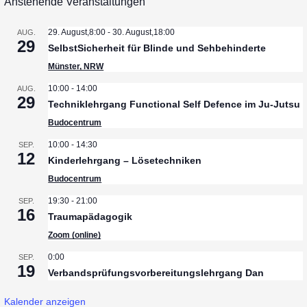
Anstehende Veranstaltungen
29. August,8:00
-
30. August,18:00
AUG.
29
SelbstSicherheit für Blinde und Sehbehinderte
Münster, NRW
10:00
-
14:00
AUG.
29
Techniklehrgang Functional Self Defence im Ju-Jutsu
Budocentrum
10:00
-
14:30
SEP.
12
Kinderlehrgang – Lösetechniken
Budocentrum
19:30
-
21:00
SEP.
16
Traumapädagogik
Zoom (online)
0:00
SEP.
19
Verbandsprüfungsvorbereitungslehrgang Dan
Kalender anzeigen