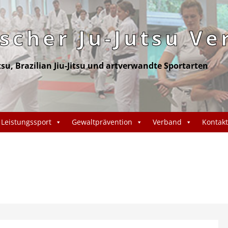
cher Ju-Jutsu Ve
itsu, Brazilian Jiu-Jitsu und artverwandte Sportarten
Leistungssport
Gewaltprävention
Verband
Kontakt
u