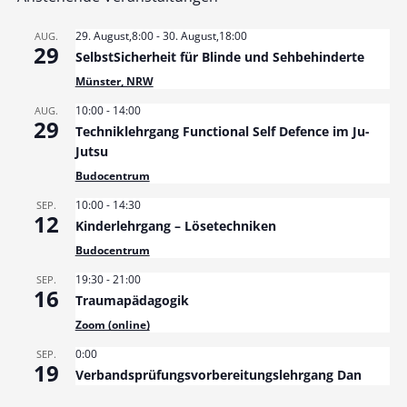
29. August,8:00
-
30. August,18:00
AUG.
29
SelbstSicherheit für Blinde und Sehbehinderte
Münster, NRW
10:00
-
14:00
AUG.
29
Techniklehrgang Functional Self Defence im Ju-
Jutsu
Budocentrum
10:00
-
14:30
SEP.
12
Kinderlehrgang – Lösetechniken
Budocentrum
19:30
-
21:00
SEP.
16
Traumapädagogik
Zoom (online)
0:00
SEP.
19
Verbandsprüfungsvorbereitungslehrgang Dan