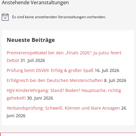
Anstehende Veranstaltungen
Es sind keine anstehenden Veranstaltungen vorhanden.
H
i
n
w
e
Neueste Beiträge
i
s
Premierenspektakel bei den „Finals 2026“: Ju-Jutsu feiert
Debüt
31. Juli 2026
Prüfung beim DSV69: Erfolg & großer Spaß
16. Juli 2026
Erfolgreich bei den Deutschen Meisterschaften
8. Juli 2026
HJJV-Kinderlehrgang: Stand? Boden? Hauptsache, richtig
gehebelt!
30. Juni 2026
Verbandsprüfung: Schweiß, Können und klare Ansagen
26.
Juni 2026