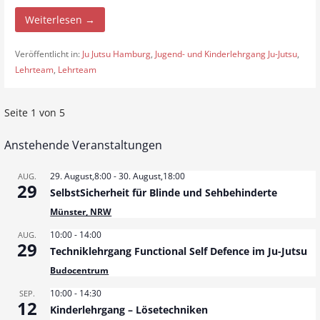
Weiterlesen →
Veröffentlicht in:
Ju Jutsu Hamburg
,
Jugend- und Kinderlehrgang Ju-Jutsu
,
Lehrteam
,
Lehrteam
Seite 1 von 5
B
e
Anstehende Veranstaltungen
i
29. August,8:00
-
30. August,18:00
AUG.
29
SelbstSicherheit für Blinde und Sehbehinderte
t
Münster, NRW
r
10:00
-
14:00
AUG.
29
Techniklehrgang Functional Self Defence im Ju-Jutsu
a
Budocentrum
g
10:00
-
14:30
SEP.
12
Kinderlehrgang – Lösetechniken
N