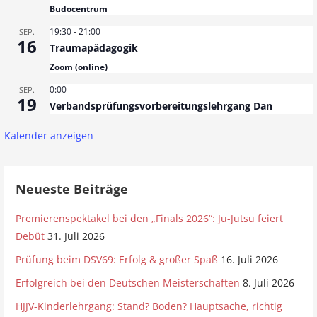
Budocentrum
a
19:30
-
21:00
SEP.
16
Traumapädagogik
v
Zoom (online)
i
0:00
SEP.
19
g
Verbandsprüfungsvorbereitungslehrgang Dan
a
Kalender anzeigen
t
Neueste Beiträge
i
Premierenspektakel bei den „Finals 2026“: Ju-Jutsu feiert
o
Debüt
31. Juli 2026
n
Prüfung beim DSV69: Erfolg & großer Spaß
16. Juli 2026
Erfolgreich bei den Deutschen Meisterschaften
8. Juli 2026
HJJV-Kinderlehrgang: Stand? Boden? Hauptsache, richtig