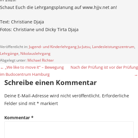
Schaut Euch die Lehrgangsplanung auf www.hjjv.net an!
Text: Christiane Djaja
Fotos: Christiane und Dicky Tirta Djaja
Veröffentlicht in:
Jugend- und Kinderlehrgang Ju-Jutsu
,
Landesleistungszentrum
,
Lehrgänge
,
Nikolauslehrgang
Abgelegt unter:
Michael Richter
← „We like to move it“ – Bewegung
Nach der Prüfung ist vor der Prüfung
B
im Budocentrum Hamburg
→
e
Schreibe einen Kommentar
i
Deine E-Mail-Adresse wird nicht veröffentlicht.
Erforderliche
t
Felder sind mit
*
markiert
r
Kommentar
*
a
g