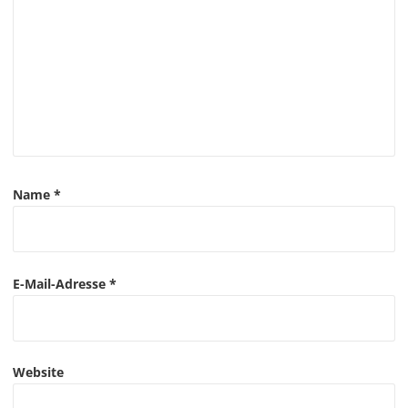
s
n
a
v
i
g
Name
*
a
t
E-Mail-Adresse
*
i
o
n
Website