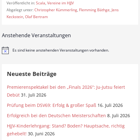
Veröffentlicht in:
Scala
,
Vereine im HJJV
Abgelegt unter:
Christopher Kümmerling
,
Flemming Bäthge
,
Jens
Keckstein
,
Olaf Bertram
Anstehende Veranstaltungen
Es sind keine anstehenden Veranstaltungen vorhanden.
H
i
n
w
e
Neueste Beiträge
i
s
Premierenspektakel bei den „Finals 2026“: Ju-Jutsu feiert
Debüt
31. Juli 2026
Prüfung beim DSV69: Erfolg & großer Spaß
16. Juli 2026
Erfolgreich bei den Deutschen Meisterschaften
8. Juli 2026
HJJV-Kinderlehrgang: Stand? Boden? Hauptsache, richtig
gehebelt!
30. Juni 2026