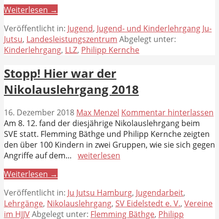
Weiterlesen →
Veröffentlicht in:
Jugend
,
Jugend- und Kinderlehrgang Ju-
Jutsu
,
Landesleistungszentrum
Abgelegt unter:
Kinderlehrgang
,
LLZ
,
Philipp Kernche
Stopp! Hier war der
Nikolauslehrgang 2018
16. Dezember 2018
Max Menzel
Kommentar hinterlassen
Am 8. 12. fand der diesjährige Nikolauslehrgang beim
SVE statt. Flemming Bäthge und Philipp Kernche zeigten
den über 100 Kindern in zwei Gruppen, wie sie sich gegen
Angriffe auf dem…
weiterlesen
Weiterlesen →
Veröffentlicht in:
Ju Jutsu Hamburg
,
Jugendarbeit
,
Lehrgänge
,
Nikolauslehrgang
,
SV Eidelstedt e. V.
,
Vereine
im HJJV
Abgelegt unter:
Flemming Bäthge
,
Philipp