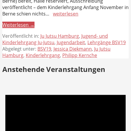
Berne) bereit, Halle reserviert, Ausschreibung
veröffentlicht – dem Kinderlehrgang Anfang November in
Berne schien nichts…
weiterlesen
Weiterlesen →
Veröffentlicht in:
Ju Jutsu Hamburg
,
Jugend- und
Kinderlehrgang Ju-Jutsu
,
Jugendarbeit
,
Lehrgänge BSV19
Abgelegt unter:
BSV19
,
Jessica Diekmann
,
Ju Jutsu
Hamburg
,
Kinderlehrgang
,
Philipp Kernche
Anstehende Veranstaltungen