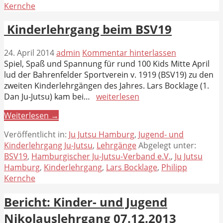
Kernche
Kinderlehrgang beim BSV19
24. April 2014
admin
Kommentar hinterlassen
Spiel, Spaß und Spannung für rund 100 Kids Mitte April
lud der Bahrenfelder Sportverein v. 1919 (BSV19) zu den
zweiten Kinderlehrgängen des Jahres. Lars Bocklage (1.
Dan Ju-Jutsu) kam bei…
weiterlesen
Weiterlesen →
Veröffentlicht in:
Ju Jutsu Hamburg
,
Jugend- und
Kinderlehrgang Ju-Jutsu
,
Lehrgänge
Abgelegt unter:
BSV19
,
Hamburgischer Ju-Jutsu-Verband e.V.
,
Ju Jutsu
Hamburg
,
Kinderlehrgang
,
Lars Bocklage
,
Philipp
Kernche
Bericht: Kinder- und Jugend
Nikolauslehrgang 07.12.2013