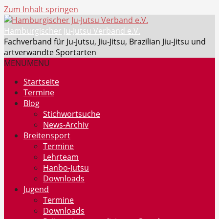
Zum Inhalt springen
Hamburgischer Ju-Jutsu Verband e.V.
Fachverband für Ju-Jutsu, Jiu-Jitsu, Brazilian Jiu-Jitsu und
artverwandte Sportarten
MENU
MENU
Startseite
Termine
Blog
Stichwortsuche
News-Archiv
Breitensport
Termine
Lehrteam
Hanbo-Jutsu
Downloads
Jugend
Termine
Downloads