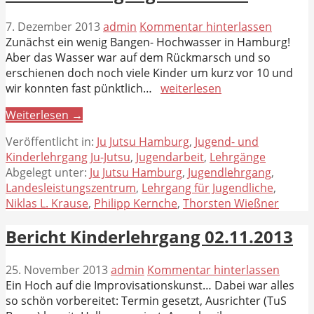
7. Dezember 2013
admin
Kommentar hinterlassen
Zunächst ein wenig Bangen- Hochwasser in Hamburg!
Aber das Wasser war auf dem Rückmarsch und so
erschienen doch noch viele Kinder um kurz vor 10 und
wir konnten fast pünktlich…
weiterlesen
Weiterlesen →
Veröffentlicht in:
Ju Jutsu Hamburg
,
Jugend- und
Kinderlehrgang Ju-Jutsu
,
Jugendarbeit
,
Lehrgänge
Abgelegt unter:
Ju Jutsu Hamburg
,
Jugendlehrgang
,
Landesleistungszentrum
,
Lehrgang für Jugendliche
,
Niklas L. Krause
,
Philipp Kernche
,
Thorsten Wießner
Bericht Kinderlehrgang 02.11.2013
25. November 2013
admin
Kommentar hinterlassen
Ein Hoch auf die Improvisationskunst… Dabei war alles
so schön vorbereitet: Termin gesetzt, Ausrichter (TuS