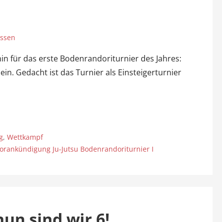
assen
n für das erste Bodenrandoriturnier des Jahres:
in. Gedacht ist das Turnier als Einsteigerturnier
g
,
Wettkampf
orankündigung Ju-Jutsu Bodenrandoriturnier I
nun sind wir 6!