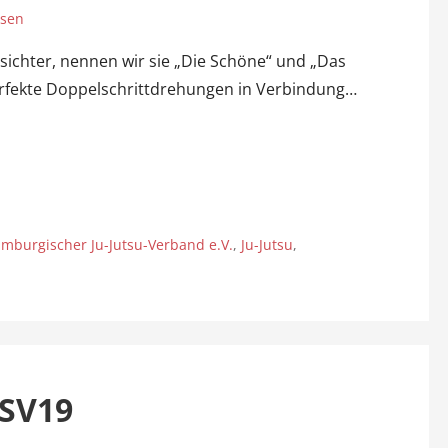
ssen
esichter, nennen wir sie „Die Schöne“ und „Das
a perfekte Doppelschrittdrehungen in Verbindung…
mburgischer Ju-Jutsu-Verband e.V.
,
Ju-Jutsu
,
BSV19