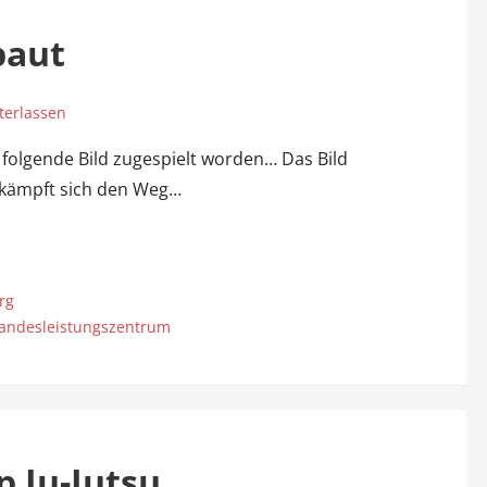
baut
erlassen
folgende Bild zugespielt worden… Das Bild
kämpft sich den Weg…
rg
andesleistungszentrum
p Ju-Jutsu