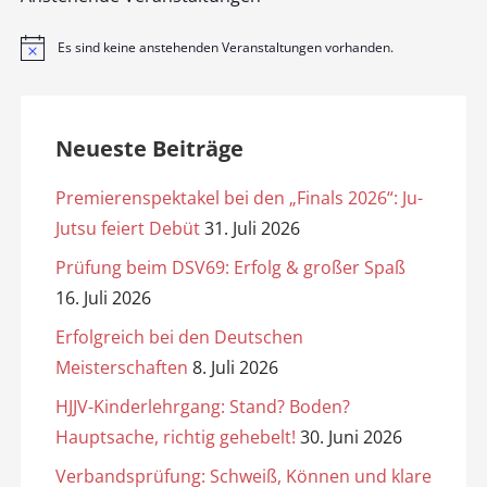
Es sind keine anstehenden Veranstaltungen vorhanden.
H
i
n
w
e
i
Neueste Beiträge
s
Premierenspektakel bei den „Finals 2026“: Ju-
Jutsu feiert Debüt
31. Juli 2026
Prüfung beim DSV69: Erfolg & großer Spaß
16. Juli 2026
Erfolgreich bei den Deutschen
Meisterschaften
8. Juli 2026
HJJV-Kinderlehrgang: Stand? Boden?
Hauptsache, richtig gehebelt!
30. Juni 2026
Verbandsprüfung: Schweiß, Können und klare