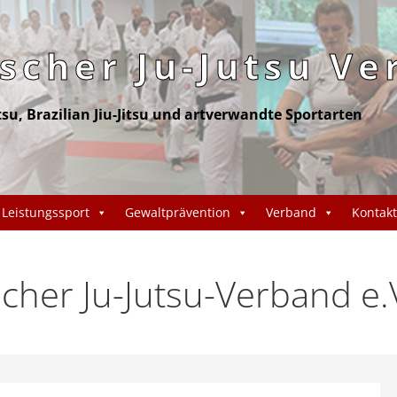
cher Ju-Jutsu Ve
itsu, Brazilian Jiu-Jitsu und artverwandte Sportarten
Leistungssport
Gewaltprävention
Verband
Kontakt
cher Ju-Jutsu-Verband e.