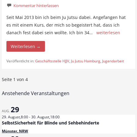
Kommentar hinterlassen
Seit Mai 2013 bin ich beim Ju Jutsu dabei. Angefangen hat
es mit einem Kurs, der mich so begeistert hat, dass ich
danach fest dabei sein wollte. Ich bin 34…
weiterlesen
Weiterlesen →
Veröffentlicht in:
Geschäftsstelle HJJV
,
Ju Jutsu Hamburg
,
Jugendarbeit
Seite 1 von 4
B
e
Anstehende Veranstaltungen
i
29
AUG.
t
29. August,8:00
-
30. August,18:00
SelbstSicherheit für Blinde und Sehbehinderte
r
Münster, NRW