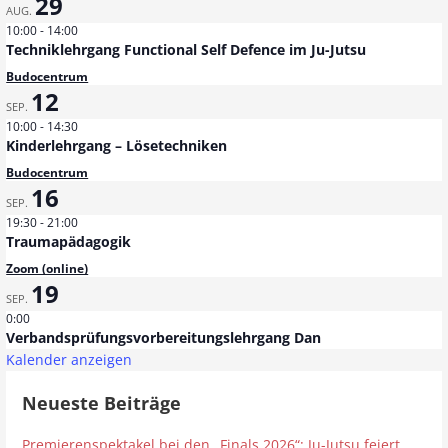
29
a
AUG.
10:00
-
14:00
Techniklehrgang Functional Self Defence im Ju-Jutsu
g
Budocentrum
N
12
SEP.
10:00
-
14:30
a
Kinderlehrgang – Lösetechniken
v
Budocentrum
16
SEP.
i
19:30
-
21:00
Traumapädagogik
g
Zoom (online)
19
a
SEP.
0:00
t
Verbandsprüfungsvorbereitungslehrgang Dan
Kalender anzeigen
i
Neueste Beiträge
o
Premierenspektakel bei den „Finals 2026“: Ju-Jutsu feiert