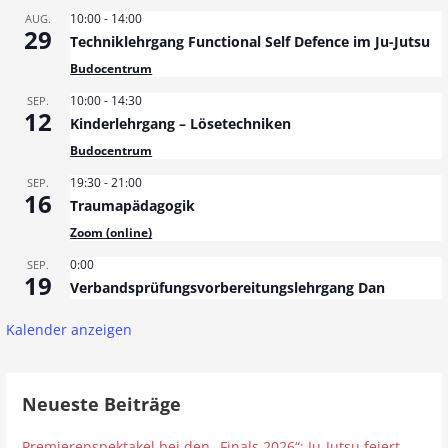
10:00
-
14:00
AUG.
29
Techniklehrgang Functional Self Defence im Ju-Jutsu
Budocentrum
10:00
-
14:30
SEP.
12
Kinderlehrgang – Lösetechniken
Budocentrum
19:30
-
21:00
SEP.
16
Traumapädagogik
Zoom (online)
0:00
SEP.
19
Verbandsprüfungsvorbereitungslehrgang Dan
Kalender anzeigen
Neueste Beiträge
Premierenspektakel bei den „Finals 2026“: Ju-Jutsu feiert