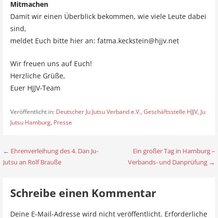
Mitmachen
Damit wir einen Überblick bekommen, wie viele Leute dabei
sind,
meldet Euch bitte hier an: fatma.keckstein@hjjv.net
Wir freuen uns auf Euch!
Herzliche Grüße,
Euer HJJV-Team
Veröffentlicht in:
Deutscher Ju Jutsu Verband e.V.
,
Geschäftsstelle HJJV
,
Ju
Jutsu Hamburg
,
Presse
← Ehrenverleihung des 4. Dan Ju-
Ein großer Tag in Hamburg –
B
Jutsu an Rolf Brauße
Verbands- und Danprüfung →
e
i
Schreibe einen Kommentar
t
Deine E-Mail-Adresse wird nicht veröffentlicht.
Erforderliche