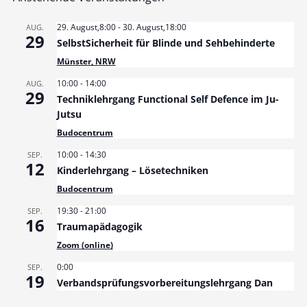
29. August,8:00
-
30. August,18:00
AUG.
29
SelbstSicherheit für Blinde und Sehbehinderte
Münster, NRW
10:00
-
14:00
AUG.
29
Techniklehrgang Functional Self Defence im Ju-
Jutsu
Budocentrum
10:00
-
14:30
SEP.
12
Kinderlehrgang – Lösetechniken
Budocentrum
19:30
-
21:00
SEP.
16
Traumapädagogik
Zoom (online)
0:00
SEP.
19
Verbandsprüfungsvorbereitungslehrgang Dan