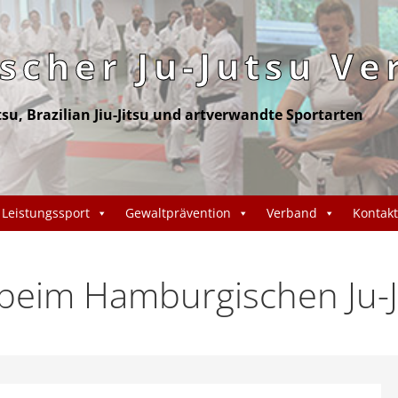
cher Ju-Jutsu Ve
itsu, Brazilian Jiu-Jitsu und artverwandte Sportarten
Leistungssport
Gewaltprävention
Verband
Kontakt
eim Hamburgischen Ju-J