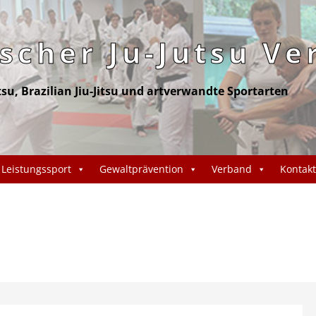
cher Ju-Jutsu Ve
itsu, Brazilian Jiu-Jitsu und artverwandte Sportarten
Leistungssport
Gewaltprävention
Verband
Kontakt