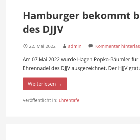
n
Hamburger bekommt b
des DJJV
22. Mai 2022
admin
Kommentar hinterla
Am 07.Mai 2022 wurde Hagen Popko-Bäumler für s
Ehrennadel des DJJV ausgezeichnet. Der HJJV gratul
Weiterlesen →
Veröffentlicht in:
Ehrentafel