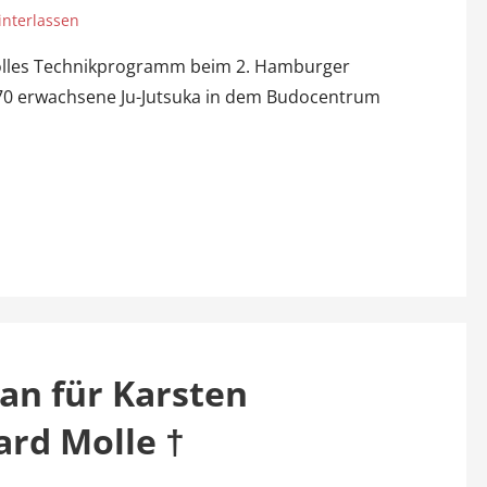
nterlassen
olles Technikprogramm beim 2. Hamburger
70 erwachsene Ju-Jutsuka in dem Budocentrum
Dan für Karsten
rd Molle †