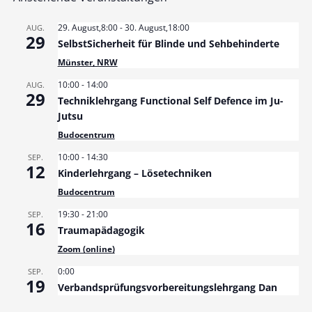
29. August,8:00
-
30. August,18:00
AUG.
29
SelbstSicherheit für Blinde und Sehbehinderte
Münster, NRW
10:00
-
14:00
AUG.
29
Techniklehrgang Functional Self Defence im Ju-
Jutsu
Budocentrum
10:00
-
14:30
SEP.
12
Kinderlehrgang – Lösetechniken
Budocentrum
19:30
-
21:00
SEP.
16
Traumapädagogik
Zoom (online)
0:00
SEP.
19
Verbandsprüfungsvorbereitungslehrgang Dan