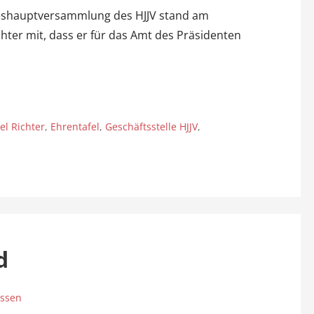
ahreshauptversammlung des HJJV stand am
ichter mit, dass er für das Amt des Präsidenten
el Richter
,
Ehrentafel
,
Geschäftsstelle HJJV
,
d
assen