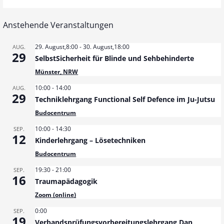
Anstehende Veranstaltungen
29. August,8:00
-
30. August,18:00
AUG.
29
SelbstSicherheit für Blinde und Sehbehinderte
Münster, NRW
10:00
-
14:00
AUG.
29
Techniklehrgang Functional Self Defence im Ju-Jutsu
Budocentrum
10:00
-
14:30
SEP.
12
Kinderlehrgang – Lösetechniken
Budocentrum
19:30
-
21:00
SEP.
16
Traumapädagogik
Zoom (online)
0:00
SEP.
19
Verbandsprüfungsvorbereitungslehrgang Dan