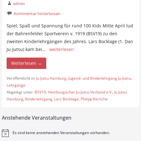
admin
Kommentar hinterlassen
Spiel, Spaß und Spannung für rund 100 Kids Mitte April lud
der Bahrenfelder Sportverein v. 1919 (BSV19) zu den
zweiten Kinderlehrgängen des Jahres. Lars Bocklage (1. Dan
Ju-Jutsu) kam bei…
weiterlesen
Weiterlesen →
Veröffentlicht in:
Ju Jutsu Hamburg
,
Jugend- und Kinderlehrgang Ju-Jutsu
,
Lehrgänge
Abgelegt unter:
BSV19
,
Hamburgischer Ju-Jutsu-Verband e.V.
,
Ju Jutsu
Hamburg
,
Kinderlehrgang
,
Lars Bocklage
,
Philipp Kernche
Anstehende Veranstaltungen
Es sind keine anstehenden Veranstaltungen vorhanden.
H
i