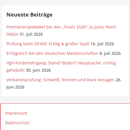
n
w
e
Neueste Beiträge
i
s
Premierenspektakel bei den „Finals 2026“: Ju-Jutsu feiert
Debüt
31. Juli 2026
Prüfung beim DSV69: Erfolg & großer Spaß
16. Juli 2026
Erfolgreich bei den Deutschen Meisterschaften
8. Juli 2026
HJJV-Kinderlehrgang: Stand? Boden? Hauptsache, richtig
gehebelt!
30. Juni 2026
Verbandsprüfung: Schweiß, Können und klare Ansagen
26.
Juni 2026
Impressum
Datenschutz