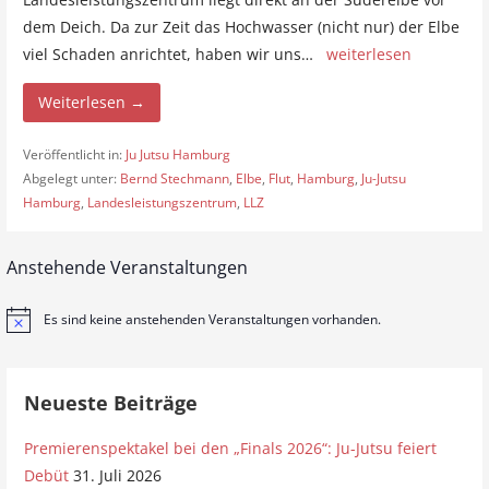
dem Deich. Da zur Zeit das Hochwasser (nicht nur) der Elbe
viel Schaden anrichtet, haben wir uns…
weiterlesen
Weiterlesen →
Veröffentlicht in:
Ju Jutsu Hamburg
Abgelegt unter:
Bernd Stechmann
,
Elbe
,
Flut
,
Hamburg
,
Ju-Jutsu
Hamburg
,
Landesleistungszentrum
,
LLZ
Anstehende Veranstaltungen
Es sind keine anstehenden Veranstaltungen vorhanden.
H
i
n
w
e
Neueste Beiträge
i
s
Premierenspektakel bei den „Finals 2026“: Ju-Jutsu feiert
Debüt
31. Juli 2026