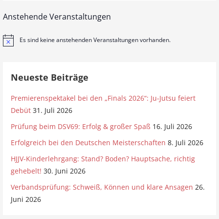
Anstehende Veranstaltungen
Es sind keine anstehenden Veranstaltungen vorhanden.
H
i
n
w
e
Neueste Beiträge
i
s
Premierenspektakel bei den „Finals 2026“: Ju-Jutsu feiert
Debüt
31. Juli 2026
Prüfung beim DSV69: Erfolg & großer Spaß
16. Juli 2026
Erfolgreich bei den Deutschen Meisterschaften
8. Juli 2026
HJJV-Kinderlehrgang: Stand? Boden? Hauptsache, richtig
gehebelt!
30. Juni 2026
Verbandsprüfung: Schweiß, Können und klare Ansagen
26.
Juni 2026