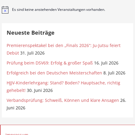
Es sind keine anstehenden Veranstaltungen vorhanden.
H
i
n
w
e
Neueste Beiträge
i
s
Premierenspektakel bei den „Finals 2026“: Ju-Jutsu feiert
Debüt
31. Juli 2026
Prüfung beim DSV69: Erfolg & großer Spaß
16. Juli 2026
Erfolgreich bei den Deutschen Meisterschaften
8. Juli 2026
HJJV-Kinderlehrgang: Stand? Boden? Hauptsache, richtig
gehebelt!
30. Juni 2026
Verbandsprüfung: Schweiß, Können und klare Ansagen
26.
Juni 2026
Impressum