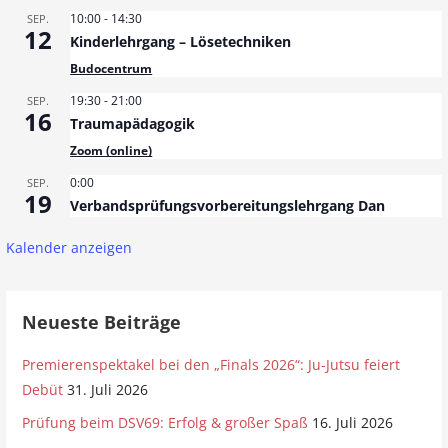
g
10:00
-
14:30
SEP.
12
Kinderlehrgang – Lösetechniken
N
Budocentrum
a
19:30
-
21:00
SEP.
16
Traumapädagogik
v
Zoom (online)
i
0:00
SEP.
19
g
Verbandsprüfungsvorbereitungslehrgang Dan
a
Kalender anzeigen
t
Neueste Beiträge
i
Premierenspektakel bei den „Finals 2026“: Ju-Jutsu feiert
o
Debüt
31. Juli 2026
n
Prüfung beim DSV69: Erfolg & großer Spaß
16. Juli 2026