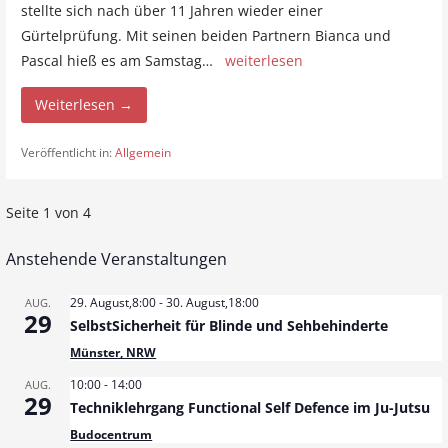
stellte sich nach über 11 Jahren wieder einer
Gürtelprüfung. Mit seinen beiden Partnern Bianca und
Pascal hieß es am Samstag…
weiterlesen
Weiterlesen →
Veröffentlicht in:
Allgemein
Seite 1 von 4
B
e
Anstehende Veranstaltungen
i
29. August,8:00
-
30. August,18:00
AUG.
29
SelbstSicherheit für Blinde und Sehbehinderte
t
Münster, NRW
r
10:00
-
14:00
AUG.
29
Techniklehrgang Functional Self Defence im Ju-Jutsu
a
Budocentrum