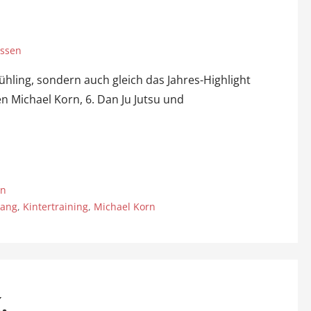
assen
ühling, sondern auch gleich das Jahres-Highlight
n Michael Korn, 6. Dan Ju Jutsu und
rn
gang
,
Kintertraining
,
Michael Korn
.