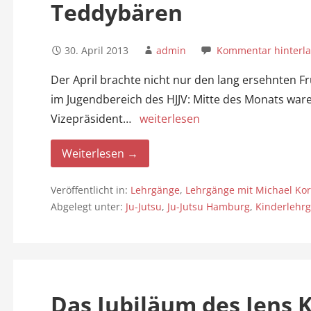
Teddybären
30. April 2013
admin
Kommentar hinterl
Der April brachte nicht nur den lang ersehnten Fr
im Jugendbereich des HJJV: Mitte des Monats ware
Vizepräsident…
weiterlesen
Weiterlesen →
Veröffentlicht in:
Lehrgänge
,
Lehrgänge mit Michael Ko
Abgelegt unter:
Ju-Jutsu
,
Ju-Jutsu Hamburg
,
Kinderlehr
Das Jubiläum des Jens K