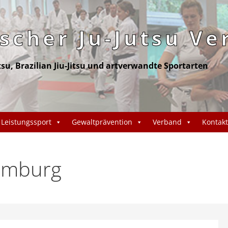
cher Ju-Jutsu Ve
itsu, Brazilian Jiu-Jitsu und artverwandte Sportarten
Leistungssport
Gewaltprävention
Verband
Kontakt
Hamburg