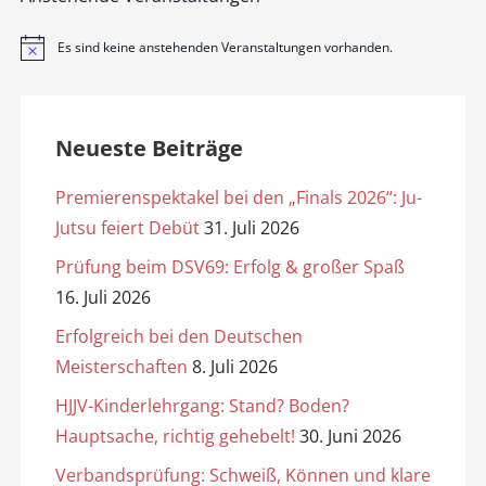
Es sind keine anstehenden Veranstaltungen vorhanden.
H
i
n
w
e
i
Neueste Beiträge
s
Premierenspektakel bei den „Finals 2026“: Ju-
Jutsu feiert Debüt
31. Juli 2026
Prüfung beim DSV69: Erfolg & großer Spaß
16. Juli 2026
Erfolgreich bei den Deutschen
Meisterschaften
8. Juli 2026
HJJV-Kinderlehrgang: Stand? Boden?
Hauptsache, richtig gehebelt!
30. Juni 2026
Verbandsprüfung: Schweiß, Können und klare