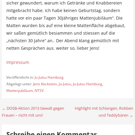
sicher gewundert, warum ich Getränke und Knabbereien
mitgebracht habe. Ich habe keinen Geburtstag, sondern
hatte vor ein paar Tagen 30jähriges Mattenjubiläum“. Die
Matten wurden bis auf eine kleine Mattenfläche abgebaut,
wir saßen gemütlich besiammen und stiessen auf die
„nächsten 30 Jahre“ an.. Der Abend klang gemütlich mit
netten Gesprächen aus. weiter so, lieber Jens!
Impressum
Veröffentlicht in:
Ju Jutsu Hamburg
Abgelegt unter:
Jens Keckstein
,
Ju-Jutsu
,
Ju-Jutsu Hamburg
,
Mattenjubiläum
,
NTSV
← DOSB-Aktion 2013 Gewalt gegen
Highlight mit Schlangen, Robben
B
Frauen – nicht mit uns!
und Teddybären →
e
i
Schreibe einen Kommentar