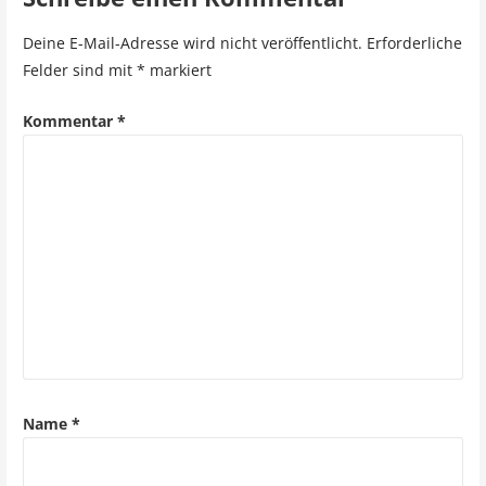
t
Deine E-Mail-Adresse wird nicht veröffentlicht.
Erforderliche
r
Felder sind mit
*
markiert
a
Kommentar
*
g
s
n
a
v
i
g
a
Name
*
t