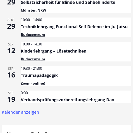
29
SelbstSicherheit für Blinde und Sehbehinderte
Münster, NRW
10:00
-
14:00
AUG.
29
Techniklehrgang Functional Self Defence im Ju-Jutsu
Budocentrum
10:00
-
14:30
SEP.
12
Kinderlehrgang – Lösetechniken
Budocentrum
19:30
-
21:00
SEP.
16
Traumapädagogik
Zoom (online)
0:00
SEP.
19
Verbandsprüfungsvorbereitungslehrgang Dan
Kalender anzeigen