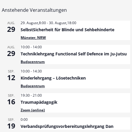
e
Anstehende Veranstaltungen
i
29. August,8:00
-
30. August,18:00
AUG.
29
SelbstSicherheit für Blinde und Sehbehinderte
t
Münster, NRW
r
10:00
-
14:00
AUG.
29
Techniklehrgang Functional Self Defence im Ju-Jutsu
a
Budocentrum
g
10:00
-
14:30
SEP.
12
Kinderlehrgang – Lösetechniken
N
Budocentrum
a
19:30
-
21:00
SEP.
16
Traumapädagogik
v
Zoom (online)
i
0:00
SEP.
19
g
Verbandsprüfungsvorbereitungslehrgang Dan