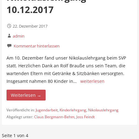
10.12.2017
22. Dezember 2017
admin
Kommentar hinterlassen
Am 10. Dezember fand unser Nikolauslehrgang beim SVP
statt. Herzlichen Dank an Rolf Brauße uns sein Team, die
wartenden Eltern mit Getränke & Sitzbänken versorgten.
Insgesamt nahmen 80 Kinder in…
weiterlesen
Weiterlesen →
Veröffentlicht in:
Jugendarbeit
,
Kinderlehrgang
,
Nikolauslehrgang
Abgelegt unter:
Claus Bergmann-Behm
,
Joss Feindt
Seite 1 von 4
B