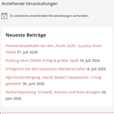
Anstehende Veranstaltungen
Es sind keine anstehenden Veranstaltungen vorhanden.
H
i
n
w
e
Neueste Beiträge
i
s
Premierenspektakel bei den „Finals 2026“: Ju-Jutsu feiert
Debüt
31. Juli 2026
Prüfung beim DSV69: Erfolg & großer Spaß
16. Juli 2026
Erfolgreich bei den Deutschen Meisterschaften
8. Juli 2026
HJJV-Kinderlehrgang: Stand? Boden? Hauptsache, richtig
gehebelt!
30. Juni 2026
Verbandsprüfung: Schweiß, Können und klare Ansagen
26.
Juni 2026