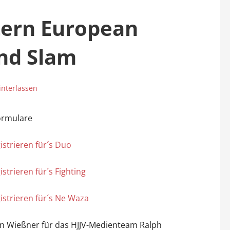
tern European
nd Slam
nterlassen
ormulare
istrieren für´s Duo
istrieren für´s Fighting
istrieren für´s Ne Waza
n Wießner für das HJJV-Medienteam Ralph