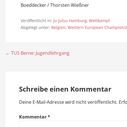
Boeddecker / Thorsten Wießner
Veröffentlicht in:
Ju Jutsu Hamburg
,
Wettkampf
Abgelegt unter:
Belgien
,
Western European Championshi
← TUS Berne: Jugendlehrgang
B
e
i
Schreibe einen Kommentar
t
Deine E-Mail-Adresse wird nicht veröffentlicht.
Erf
r
a
Kommentar
*