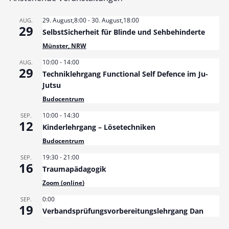
29. August,8:00
-
30. August,18:00
AUG.
29
SelbstSicherheit für Blinde und Sehbehinderte
Münster, NRW
10:00
-
14:00
AUG.
29
Techniklehrgang Functional Self Defence im Ju-
Jutsu
Budocentrum
10:00
-
14:30
SEP.
12
Kinderlehrgang – Lösetechniken
Budocentrum
19:30
-
21:00
SEP.
16
Traumapädagogik
Zoom (online)
0:00
SEP.
19
Verbandsprüfungsvorbereitungslehrgang Dan