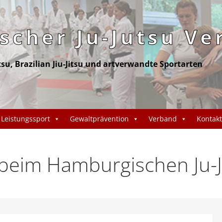
cher Ju-Jutsu Ve
itsu, Brazilian Jiu-Jitsu und artverwandte Sportarten
Leistungssport
Gewaltprävention
Verband
Kontakt
eim Hamburgischen Ju-J