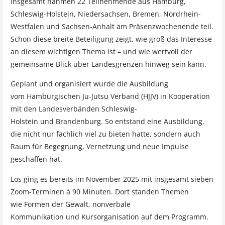
Insgesamt nahmen
22 Teilnehmende
aus
Hamburg,
Schleswig-Holstein, Niedersachsen, Bremen, Nordrhein-
Westfalen und Sachsen-Anhalt
am Präsenzwochenende teil.
Schon diese breite Beteiligung zeigt, wie groß das Interesse
an diesem wichtigen Thema ist – und wie wertvoll der
gemeinsame Blick über Landesgrenzen hinweg sein kann.
Geplant und organisiert wurde die Ausbildung
vom
Hamburgischen Ju-Jutsu Verband (HJJV)
in Kooperation
mit den Landesverbänden
Schleswig-
Holstein
und
Brandenburg. So entstand eine Ausbildung,
die nicht nur fachlich viel zu bieten hatte, sondern auch
Raum für Begegnung, Vernetzung und neue Impulse
geschaffen hat.
Los ging es bereits im
November 2025
mit insgesamt
sieben
Zoom-Terminen
à 90 Minuten. Dort standen Themen
wie
Formen der Gewalt,
nonverbale
Kommunikation
und
Kursorganisation
auf dem Programm.