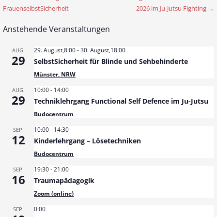
B
FrauenselbstSicherheit
2026 im Ju-Jutsu Fighting →
e
Anstehende Veranstaltungen
i
t
29. August,8:00
-
30. August,18:00
AUG.
29
SelbstSicherheit für Blinde und Sehbehinderte
r
Münster, NRW
a
10:00
-
14:00
AUG.
29
Techniklehrgang Functional Self Defence im Ju-Jutsu
g
Budocentrum
s
10:00
-
14:30
SEP.
12
n
Kinderlehrgang – Lösetechniken
Budocentrum
a
19:30
-
21:00
SEP.
v
16
Traumapädagogik
i
Zoom (online)
g
0:00
SEP.