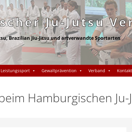
cher Ju-Jutsu Ve
itsu, Brazilian Jiu-Jitsu und artverwandte Sportarten
Leistungssport
Gewaltprävention
Verband
Kontakt
eim Hamburgischen Ju-J