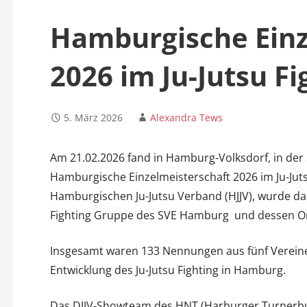
n
Hamburgische Einz
2026 im Ju-Jutsu Fi
5. März 2026
Alexandra Tews
Am 21.02.2026 fand in Hamburg-Volksdorf, in der
Hamburgische Einzelmeisterschaft 2026 im Ju-Jutsu
Hamburgischen Ju-Jutsu Verband (HJJV), wurde da
Fighting Gruppe des SVE Hamburg und dessen Org
Insgesamt waren 133 Nennungen aus fünf Vereinen 
Entwicklung des Ju-Jutsu Fighting in Hamburg.
Das DJJV-Showteam des HNT (Harburger Turnerbun