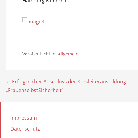
Hamburg ist bereit!
Veröffentlicht in:
Allgemein
← Erfolgreicher Abschluss der Kursleiterausbildung
B
„FrauenselbstSicherheit“
e
i
Impressum
t
Datenschutz