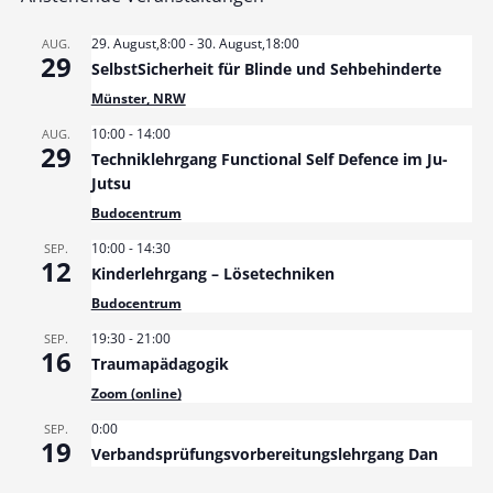
29. August,8:00
-
30. August,18:00
AUG.
29
SelbstSicherheit für Blinde und Sehbehinderte
Münster, NRW
10:00
-
14:00
AUG.
29
Techniklehrgang Functional Self Defence im Ju-
Jutsu
Budocentrum
10:00
-
14:30
SEP.
12
Kinderlehrgang – Lösetechniken
Budocentrum
19:30
-
21:00
SEP.
16
Traumapädagogik
Zoom (online)
0:00
SEP.
19
Verbandsprüfungsvorbereitungslehrgang Dan