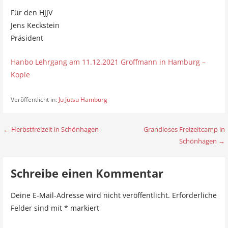
Für den HJJV
Jens Keckstein
Präsident
Hanbo Lehrgang am 11.12.2021 Groffmann in Hamburg –
Kopie
Veröffentlicht in:
Ju Jutsu Hamburg
← Herbstfreizeit in Schönhagen
Grandioses Freizeitcamp in
B
Schönhagen →
e
i
Schreibe einen Kommentar
t
Deine E-Mail-Adresse wird nicht veröffentlicht.
Erforderliche
r
Felder sind mit
*
markiert
a