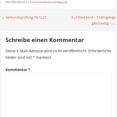
Veröffentlicht in:
Frauenselbstverteidigung
← Verbandsprüfung 18.12.21
5 of their kind – 5 Lehrgänge
B
gleichzeitig – →
e
i
Schreibe einen Kommentar
t
Deine E-Mail-Adresse wird nicht veröffentlicht.
Erforderliche
r
Felder sind mit
*
markiert
a
Kommentar
*
g
s
n
a
v