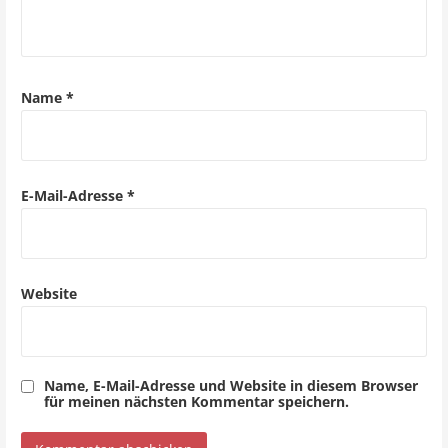
i
g
a
Name
*
t
i
o
E-Mail-Adresse
*
n
Website
Name, E-Mail-Adresse und Website in diesem Browser
für meinen nächsten Kommentar speichern.